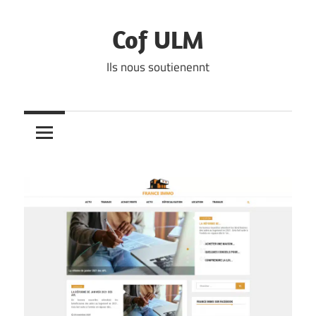
Skip
to
Cof ULM
content
Ils nous soutienennt